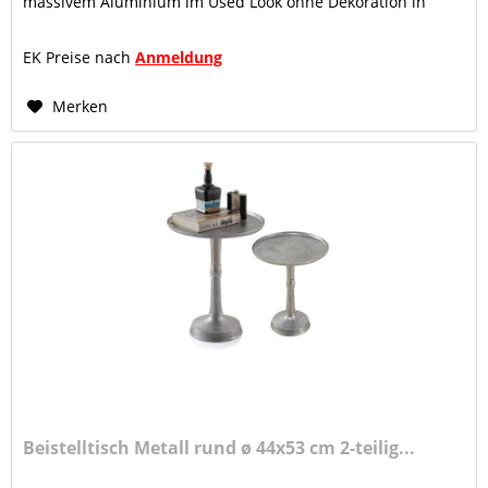
massivem Aluminium im Used Look ohne Dekoration in
Masterbox zu 4 Stück verpackt...
EK Preise nach
Anmeldung
Merken
Beistelltisch Metall rund ø 44x53 cm 2-teilig...