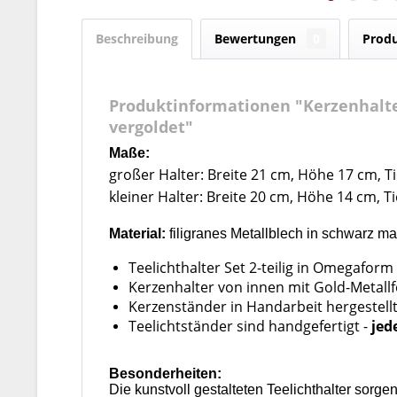
Beschreibung
Bewertungen
0
Produ
Produktinformationen "Kerzenhalter
vergoldet"
Maße:
großer Halter: Breite 21 cm, Höhe 17 cm, T
kleiner Halter: Breite 20 cm, Höhe 14 cm, T
Material:
filigranes Metallblech in schwarz mat
Teelichthalter Set 2-teilig in Omegafor
Kerzenhalter von innen
mit Gold-Metallf
Kerzenständer in Handarbeit hergestell
Teelichtständer sind handgefertigt -
jed
Besonderheiten:
Die kunstvoll gestalteten Teelichthalter sor