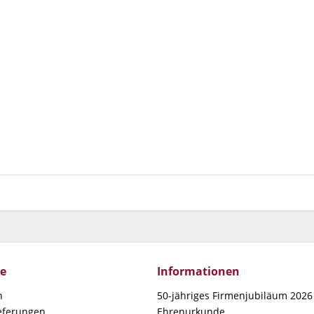
ce
Informationen
n
50-jähriges Firmenjubiläum 2026 
ieferungen
Ehrenurkunde