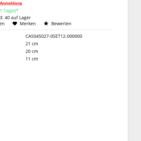
h
Anmeldung
 1 Tag(e)*
: 40 auf Lager
hen
Merken
Bewerten
CAS045027-0SET12-000000
21 cm
20 cm
11 cm