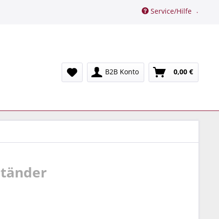
Service/Hilfe
B2B Konto
0,00 €
ständer