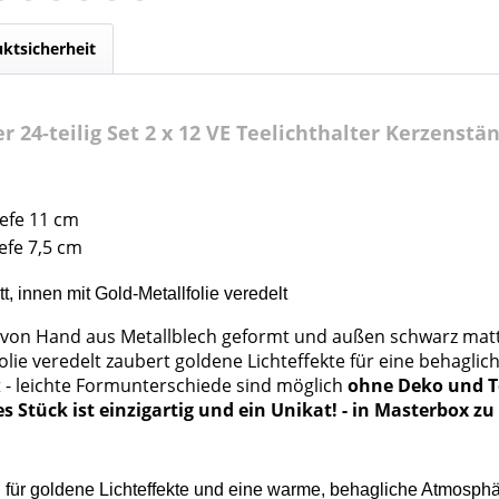
ktsicherheit
 24-teilig Set 2 x 12 VE Teelichthalter Kerzens
iefe 11 cm
iefe 7,5 cm
t, innen mit Gold-Metallfolie veredelt
m von Hand aus Metallblech geformt und außen schwarz matt
olie veredelt zaubert goldene Lichteffekte für eine behagl
t - leichte Formunterschiede sind möglich
ohne Deko und T
es Stück ist einzigartig und ein Unikat! - in Masterbox zu
gen für goldene Lichteffekte und eine warme, behagliche Atmosp