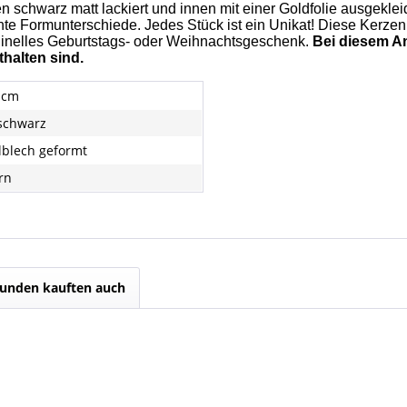
en schwarz matt lackiert und innen mit einer Goldfolie ausgekl
chte Formunterschiede. Jedes Stück ist ein Unikat! Diese Kerze
iginelles Geburtstags- oder Weihnachtsgeschenk.
Bei diesem An
thalten sind.
9 cm
 schwarz
lblech geformt
rn
unden kauften auch