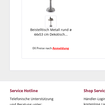
Beistelltisch Metall rund ø
44x53 cm Dekotisch...
EK Preise nach
Anmeldung
Service Hotline
Shop Servi
Telefonische Unterstützung
Händler-Logi
kostenlose L
und Beratung unter: