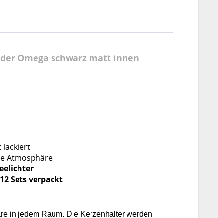
tänder Omega schwarz matt innen
 lackiert
iche Atmosphäre
eelichter
 12 Sets verpackt
häre in jedem Raum. Die Kerzenhalter werden