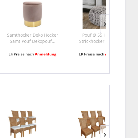
 Deko Hocker
Pouf Ø 55 H 37 H 37
Samthocke
Dekopouf...
Strickhocker Sitzpouf...
Samt Pouf
ch
Anmeldung
EK Preise nach
Anmeldung
EK Preise n