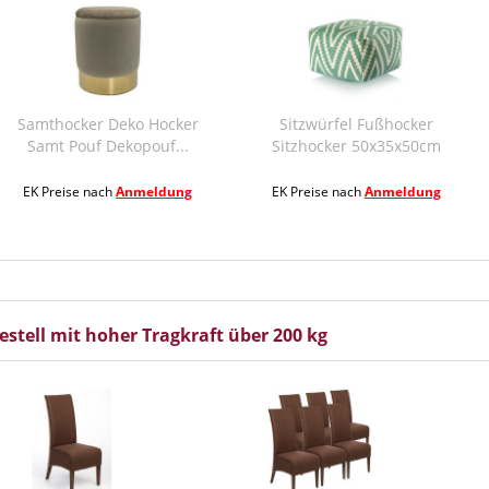
Deko Hocker
Sitzwürfel Fußhocker
Samthocker
ekopouf...
Sitzhocker 50x35x50cm
Samt Pouf 
Pouf...
h
Anmeldung
EK Preise nach
Anmeldung
EK Preise na
stell mit hoher Tragkraft über 200 kg