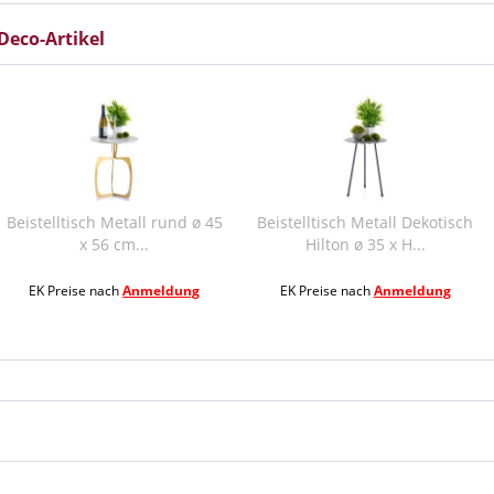
Deco-Artikel
etall rund ø 45
Beistelltisch Metall Dekotisch
Beistelltisch 
cm...
Hilton ø 35 x H...
Alster 4
h
Anmeldung
EK Preise nach
Anmeldung
EK Preise na