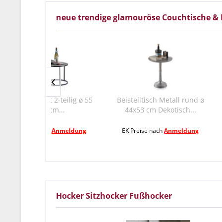
neue trendige glamouröse Couchtische & 
2-teilig ø 55
Beistelltisch Metall rund ø
Beistelltisch M
m...
44x53 cm Dekotisch...
x 56 
Anmeldung
EK Preise nach
Anmeldung
EK Preise nac
Hocker Sitzhocker Fußhocker