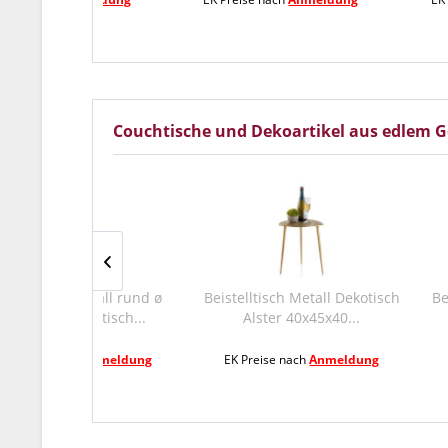
Couchtische und Dekoartikel aus edlem G
etall rund ø
Beistelltisch Metall Dekotisch
Beistelltisch M
otisch...
Alster 40x45x40...
Alster 40
Anmeldung
EK Preise nach
Anmeldung
EK Preise nac