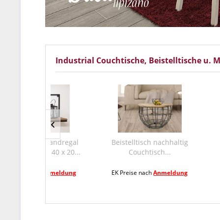
Industrial Couchtische, Beistelltische u.
 Wandregal
Beistelltisch nachhaltig
Bücherregal 
x 40 x 20...
Couchtisch...
Bücherbord 10
Anmeldung
EK Preise nach
Anmeldung
EK Preise nac