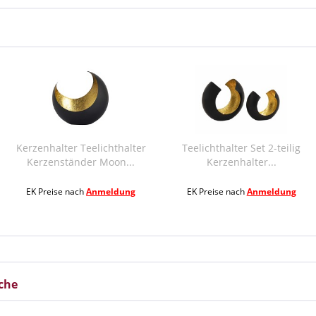
eelichthalter
Teelichthalter Set 2-teilig
Kerzenstände
er Moon...
Kerzenhalter...
Teelicht
h
Anmeldung
EK Preise nach
Anmeldung
EK Preise na
iche