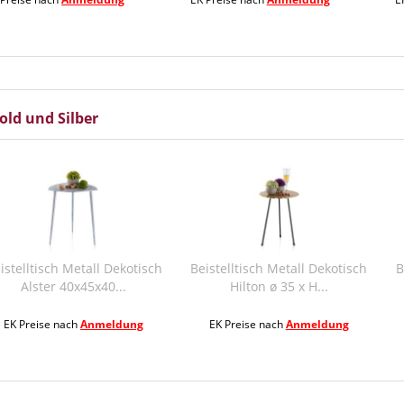
old und Silber
etall Dekotisch
Beistelltisch Metall Dekotisch
Beistelltisch 
x45x40...
Hilton ø 35 x H...
Hilton ø
h
Anmeldung
EK Preise nach
Anmeldung
EK Preise na