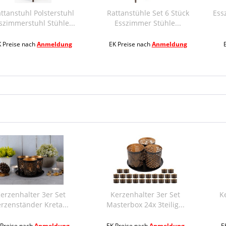
Polsterstuhl
Rattanstühle Set 6 Stück
Esszimmer Stü
hl Stühle...
Esszimmer Stühle...
Rattans
h
Anmeldung
EK Preise nach
Anmeldung
EK Preise na
er 3er Set
Kerzenhalter 3er Set
Kerzenhalter
er Kreta...
Masterbox 24x 3teilig...
Teelicht
h
Anmeldung
EK Preise nach
Anmeldung
EK Preise na