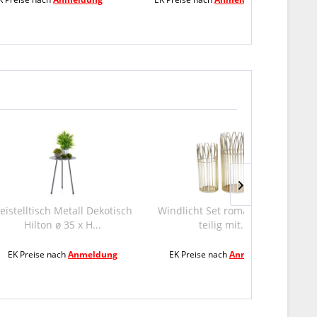
Metall Dekotisch
Windlicht Set romantisch 2-
Beistelltisch
 35 x H...
teilig mit...
ø 40 
ch
Anmeldung
EK Preise nach
Anmeldung
EK Preise n