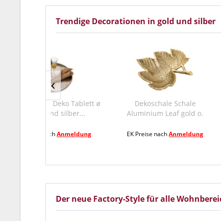
Trendige Decorationen in gold und silber
eko Tablett ø
Dekoschale Schale
Kerzenhalter T
silber...
Aluminium Leaf gold o.
Kerzenständ
silber...
Anmeldung
EK Preise nach
Anmeldung
EK Preise nac
Der neue Factory-Style für alle Wohnbere