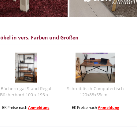
 Möbel in vers. Farben und Größen
Stand Regal
Schreibtisch Computertisch
Couchtisch
0 x 193 x...
120x88x55cm...
Wohnzimme
h
Anmeldung
EK Preise nach
Anmeldung
EK Preise na