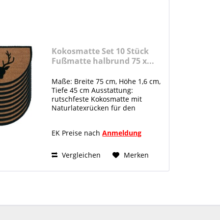
Kokosmatte Set 10 Stück
Fußmatte halbrund 75 x...
Maße: Breite 75 cm, Höhe 1,6 cm,
Tiefe 45 cm Ausstattung:
rutschfeste Kokosmatte mit
Naturlatexrücken für den
überdachten Außenbereich
Material: 100% nachhaltig
EK Preise nach
Anmeldung
Naturlatex und Kokosfaser
nachwachsend und antibakteriell
Kokosmatte im Set...
Vergleichen
Merken