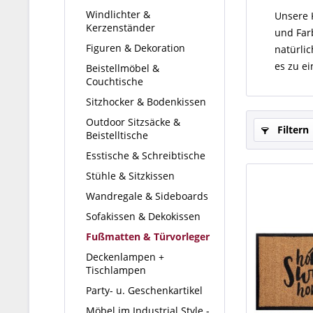
Windlichter &
Unsere K
Kerzenständer
und Farb
Figuren & Dekoration
natürli
es zu e
Beistellmöbel &
Couchtische
Sitzhocker & Bodenkissen
Outdoor Sitzsäcke &
Filtern
Beistelltische
Esstische & Schreibtische
Stühle & Sitzkissen
Wandregale & Sideboards
Sofakissen & Dekokissen
Fußmatten & Türvorleger
Deckenlampen +
Tischlampen
Party- u. Geschenkartikel
Möbel im Industrial Style -