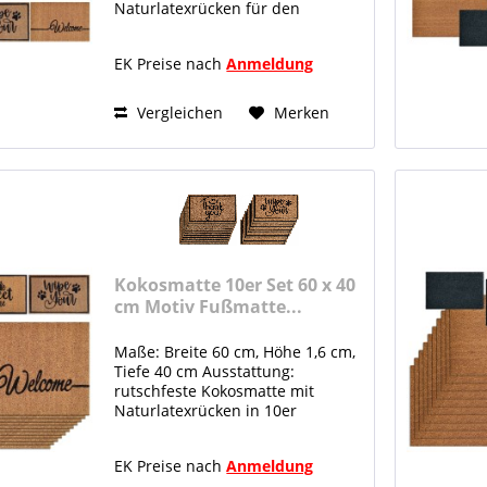
Naturlatexrücken für den
überdachten Außenbereich
Material: 100% nachhaltig
EK Preise nach
Anmeldung
Naturlatex und Kokosfaser
nachwachsend und antibakteriell
Kokosmatte...
Vergleichen
Merken
Kokosmatte 10er Set 60 x 40
cm Motiv Fußmatte...
Maße: Breite 60 cm, Höhe 1,6 cm,
Tiefe 40 cm Ausstattung:
rutschfeste Kokosmatte mit
Naturlatexrücken in 10er
Großpackung für den
überdachten Außenbereich
EK Preise nach
Anmeldung
Material: 100% nachhaltig