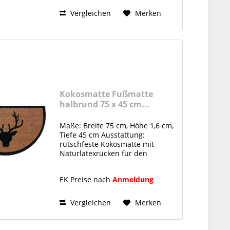
Natur- Kokosfaser nachwachsend
und antibakteriell...
Vergleichen
Merken
Kokosmatte Fußmatte
halbrund 75 x 45 cm...
Maße: Breite 75 cm, Höhe 1,6 cm,
Tiefe 45 cm Ausstattung:
rutschfeste Kokosmatte mit
Naturlatexrücken für den
überdachten Außenbereich
Material: 100% nachhaltig
EK Preise nach
Anmeldung
Naturlatex und Kokosfaser
nachwachsend und antibakteriell
Kokosmatte...
Vergleichen
Merken