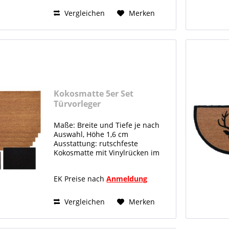
Naturlatex und Kokosfaser
nachwachsend und...
Vergleichen
Merken
Kokosmatte 5er Set
Türvorleger
Schmutzfangmatte...
Maße: Breite und Tiefe je nach
Auswahl, Höhe 1,6 cm
Ausstattung: rutschfeste
Kokosmatte mit Vinylrücken im
5er Umkarton für den
überdachten Außenbereich
EK Preise nach
Anmeldung
Material: 100% nachhaltige
Natur- Kokosfaser nachwachsend
und antibakteriell...
Vergleichen
Merken