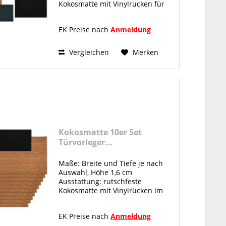
Kokosmatte mit Vinylrücken für
den überdachten Außenbereich
Material: 100% nachhaltige
EK Preise nach
Anmeldung
Natur- Kokosfaser nachwachsend
und antibakteriell Kokosmatte...
Vergleichen
Merken
Kokosmatte 10er Set
Türvorleger...
Maße: Breite und Tiefe je nach
Auswahl, Höhe 1,6 cm
Ausstattung: rutschfeste
Kokosmatte mit Vinylrücken im
10er Umkarton für den
überdachten Außenbereich
EK Preise nach
Anmeldung
Material: 100% nachhaltige