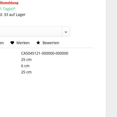
h
Anmeldung
 1 Tag(e)*
: 33 auf Lager
hen
Merken
Bewerten
CAS045121-000000-000000
25 cm
6 cm
25 cm