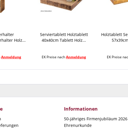
rhalter
Serviertablett Holztablett
Holztablett Se
halter Holz...
40x40cm Tablett Holz...
57x39cm 
h
Anmeldung
EK Preise nach
Anmeldung
EK Preise na
ce
Informationen
n
50-jähriges Firmenjubiläum 2026 
ieferungen
Ehrenurkunde