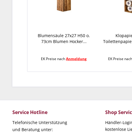
Blumensäule 27x27 H50 o.
Klopapie
73cm Blumen Hocker...
Toilettenpapier
EK Preise nach
Anmeldung
EK Preise nac
Service Hotline
Shop Servi
Telefonische Unterstützung
Händler-Logi
kostenlose L
und Beratung unter: