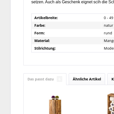
setzen. Auch als Geschenk eignet scih die Sch
Artikelbreite:
0 - 4
Farbe:
natur
Form:
rund
Material:
Mango
Stilrichtung:
Mode
Das passt dazu
6
Ähnliche Artikel
K