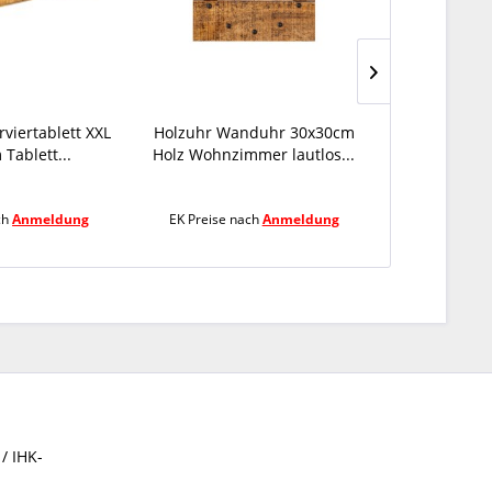
rviertablett XXL
Holzuhr Wanduhr 30x30cm
Holzschale 
Tablett...
Holz Wohnzimmer lautlos...
H4cm Deko
ch
Anmeldung
EK Preise nach
Anmeldung
EK Preise 
/ IHK-