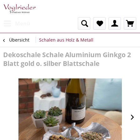
Menü
Übersicht
Schalen aus Holz & Metall
Dekoschale Schale Aluminium Ginkgo 2
Blatt gold o. silber Blattschale