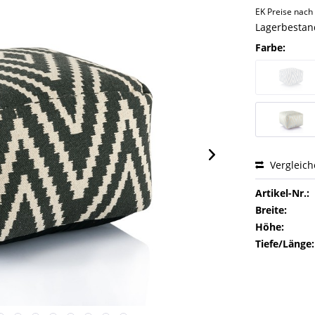
EK Preise nac
Lagerbestand
Farbe:
Vergleic
Artikel-Nr.:
Breite:
Höhe:
Tiefe/Länge: