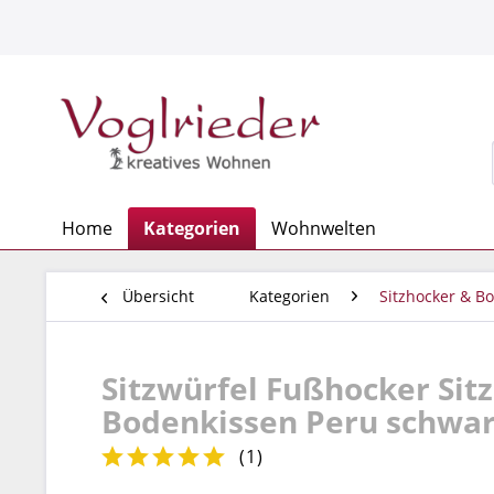
Home
Kategorien
Wohnwelten
Übersicht
Kategorien
Sitzhocker & B
Sitzwürfel Fußhocker Si
Bodenkissen Peru schwarz
(
1
)