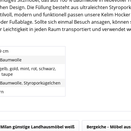
endiges Sitzmöbel, das aus 100 % Baumwolle in liebevoller 
en Design. Die Füllung besteht aus ultraleichten Styroporküg
Stilvoll, modern und funktionell passen unsere Kelim Hocke
 oder Fußablage. Sollte sich einmal Besuch ansagen, können
er Leichtigkeit in jeden Raum transportiert und verwendet 
99 cm
 Baumwolle
gelb, gold, mint, rot, schwarz,
, taupe
Baumwolle, Styroporkügelchen
rn
Milan günstige Landhausmöbel weiß
Bergeiche - Möbel aus