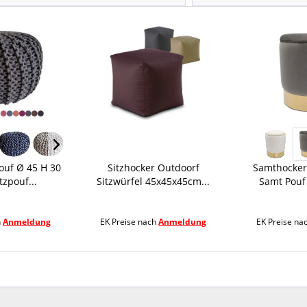
ouf Ø 45 H 30
Sitzhocker Outdoorf
Samthocker
zpouf...
Sitzwürfel 45x45x45cm...
Samt Pouf
h
Anmeldung
EK Preise nach
Anmeldung
EK Preise na