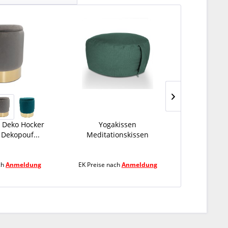
 Deko Hocker
Yogakissen
Sitzpouf Jut
 Dekopouf...
Meditationskissen
50x50 
Sitzkissen...
ch
Anmeldung
EK Preise nach
Anmeldung
EK Preise 