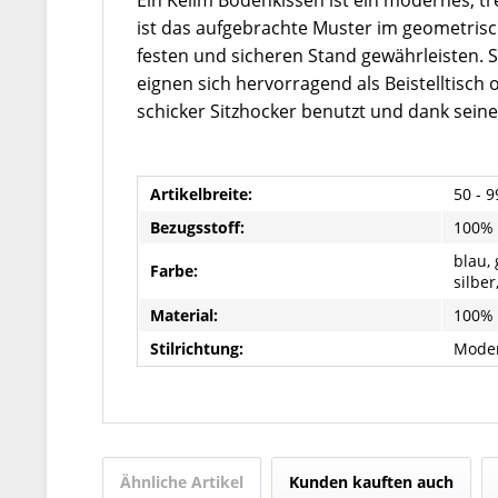
Ein Kelim Bodenkissen ist ein modernes, tr
ist das aufgebrachte Muster im geometrisch
festen und sicheren Stand gewährleisten. 
eignen sich hervorragend als Beistelltisch
schicker Sitzhocker benutzt und dank sein
Artikelbreite:
50 - 
Bezugsstoff:
100%
blau, 
Farbe:
silber
Material:
100% 
Stilrichtung:
Mode
Ähnliche Artikel
Kunden kauften auch