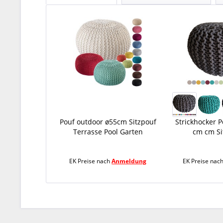
Pouf outdoor ø55cm Sitzpouf
Strickhocker P
Terrasse Pool Garten
cm cm Sit
EK Preise nach
Anmeldung
EK Preise nac