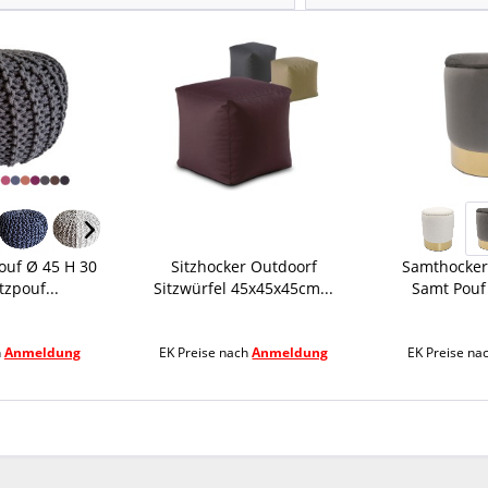
ouf Ø 45 H 30
Sitzhocker Outdoorf
Samthocker
zpouf...
Sitzwürfel 45x45x45cm...
Samt Pouf
h
Anmeldung
EK Preise nach
Anmeldung
EK Preise na