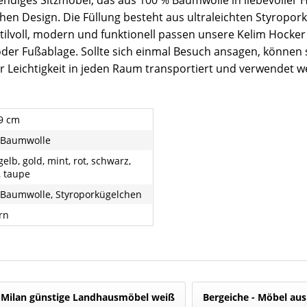
endiges Sitzmöbel, das aus 100 % Baumwolle in liebevoller 
en Design. Die Füllung besteht aus ultraleichten Styroporküg
Stilvoll, modern und funktionell passen unsere Kelim Hocke
 oder Fußablage. Sollte sich einmal Besuch ansagen, können
er Leichtigkeit in jeden Raum transportiert und verwendet 
99 cm
 Baumwolle
gelb, gold, mint, rot, schwarz,
, taupe
Baumwolle, Styroporkügelchen
rn
Milan günstige Landhausmöbel weiß
Bergeiche - Möbel aus