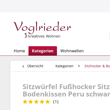
Home
Kategorien
Wohnwelten
Übersicht
Kategorien
Sitzhocker & B
Sitzwürfel Fußhocker Si
Bodenkissen Peru schwarz
(
1
)