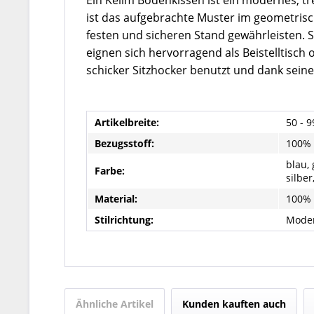
Ein Kelim Bodenkissen ist ein modernes, tr
ist das aufgebrachte Muster im geometrisch
festen und sicheren Stand gewährleisten. 
eignen sich hervorragend als Beistelltisch
schicker Sitzhocker benutzt und dank sein
Artikelbreite:
50 - 
Bezugsstoff:
100%
blau, 
Farbe:
silber
Material:
100% 
Stilrichtung:
Mode
Ähnliche Artikel
Kunden kauften auch