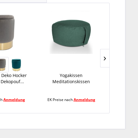
 Deko Hocker
Yogakissen
Sitzpouf Jut
 Dekopouf...
Meditationskissen
50x50 
Sitzkissen...
ch
Anmeldung
EK Preise nach
Anmeldung
EK Preise 