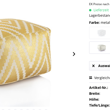
EK Preise nac
Lieferzeit
Lagerbestand
Farbe:
metall
Auswah
Vergleic
Artikel-Nr.:
Breite:
Höhe:
Tiefe/Länge: