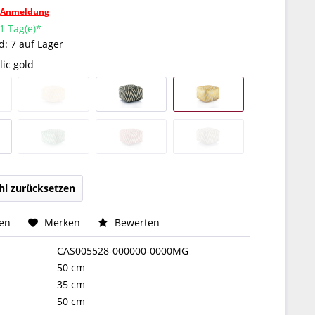
h
Anmeldung
 1 Tag(e)*
: 7 auf Lager
ic gold
l zurücksetzen
hen
Merken
Bewerten
CAS005528-000000-0000MG
50 cm
35 cm
50 cm