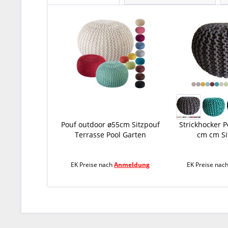
Pouf outdoor ø55cm Sitzpouf
Strickhocker P
Terrasse Pool Garten
cm cm Sit
EK Preise nach
Anmeldung
EK Preise nac