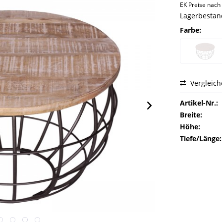
EK Preise nac
Lagerbestand
Farbe:
Vergleic
Artikel-Nr.:
Breite:
Höhe:
Tiefe/Länge: