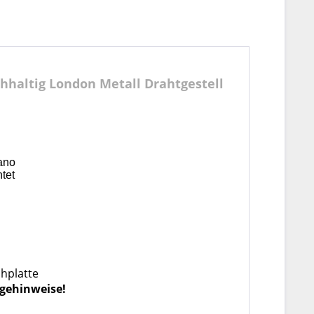
hhaltig London Metall Drahtgestell
ano
tet
chplatte
egehinweise!