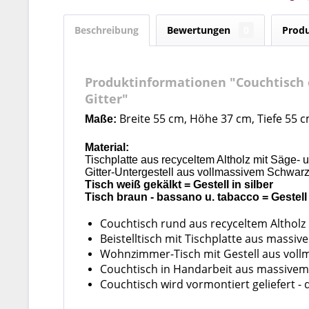
Beschreibung
Bewertungen
0
Produ
Produktinformationen "Couchtisch 
Gitter"
Breite 55 cm, Höhe 37 cm, Tiefe 55 
Maße:
Material:
Tischplatte aus recyceltem Altholz mit Säge-
Gitter-Untergestell aus vollmassivem Schwarz
Tisch weiß gekälkt = Gestell in silber
Tisch braun - bassano
u. tabacco
= Gestel
Couchtisch rund aus recyceltem Altholz m
Beistelltisch mit Tischplatte aus massi
Wohnzimmer-Tisch mit Gestell aus vollm
Couchtisch in Handarbeit aus massivem r
Couchtisch wird vormontiert geliefert - d