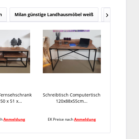
n
Milan günstige Landhausmöbel weiß
Olbia Landhau

Fernsehschrank
Schreibtisch Computertisch
50 x 51 x...
120x88x55cm...
ch
Anmeldung
EK Preise nach
Anmeldung