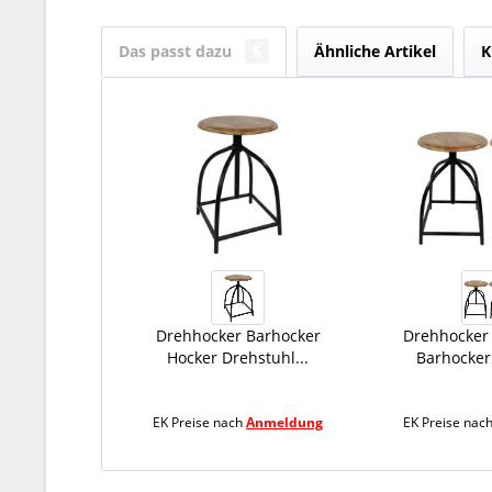
Das passt dazu
5
Ähnliche Artikel
K
Drehhocker Barhocker
Drehhocker 
Hocker Drehstuhl...
Barhocker 
EK Preise nach
Anmeldung
EK Preise nac