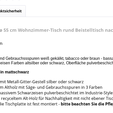
ktsicherheit
ø 55 cm Wohnzimmer-Tisch rund Beistelltisch nac
cm
 und Gebrauchssspuren weiß gekälkt, tabacco oder braun - bass
eisen Farben altsilber oder schwarz, Oberfläche pulverbeschich
l in mattschwarz
it Metall-Gitter-Gestell silber oder schwarz
vem Altholz mit Säge- und Gebrauchsspuren in 3 Farben
assivem Schwarzeisen pulverbeschichtet im Industrie-Style
ecyceltem Alt-Holz für Nachhaltigkeit mit nicht ebener Tis
ie Tischplatte ist fest montiert -
bitte beachten Sie die Pfl