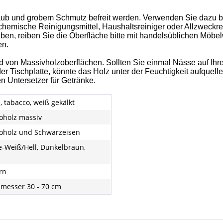
aub und grobem Schmutz befreit werden. Verwenden Sie dazu bit
 chemische Reinigungsmittel, Haushaltsreiniger oder Allzweckr
iben, reiben Sie die Oberfläche bitte mit handelsüblichen Möb
en.
d von Massivholzoberflächen. Sollten Sie einmal Nässe auf Ihr
 der Tischplatte, könnte das Holz unter der Feuchtigkeit aufqu
 Untersetzer für Getränke.
, tabacco, weiß gekälkt
holz massiv
holz und Schwarzeisen
-Weiß/Hell, Dunkelbraun,
rn
messer 30 - 70 cm