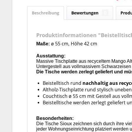
Beschreibung
Bewertungen
0
Produ
Produktinformationen "Beistelltis
ø 55 cm, Höhe 42 cm
Maße:
Ausstattung:
Massive Tischplatte aus recyceltem Mango A
Untergestell aus vollmassivem Schwarzeisen 
Die Tische werden zerlegt geliefert und m
Beistelltisch rund
nachhaltig aus recy
Altholz-Tischplatte rund stylisch uneb
Couchtisch ø 55 cm mit Gestell aus voll
Beistelltische werden zerlegt geliefert
Besonderheiten:
Die Tische Sioux zeichnen sich durch ihre vi
jeder Wohnungseinrichtung platziert werden 