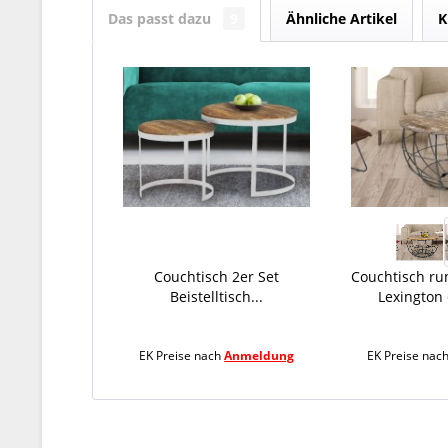
Das passt dazu
9
Ähnliche Artikel
K
Couchtisch 2er Set
Couchtisch ru
Beistelltisch...
Lexington 
EK Preise nach
Anmeldung
EK Preise nac