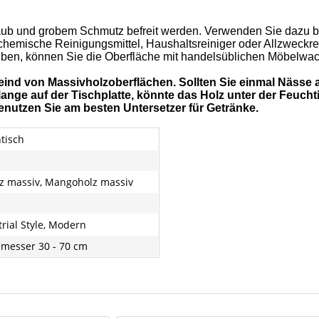
aub und grobem Schmutz befreit werden. Verwenden Sie dazu bit
 chemische Reinigungsmittel, Haushaltsreiniger oder Allzweckr
eiben, können Sie die Oberfläche mit handelsüblichen Möbelwac
eind von Massivholzoberflächen. Sollten Sie einmal Nässe 
u lange auf der Tischplatte, könnte das Holz unter der Feuc
nutzen Sie am besten Untersetzer für Getränke.
tisch
lz massiv, Mangoholz massiv
trial Style, Modern
messer 30 - 70 cm