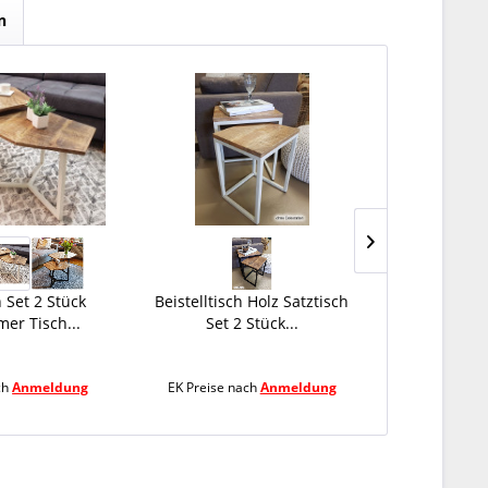
n
 Set 2 Stück
Beistelltisch Holz Satztisch
Drehhock
r Tisch...
Set 2 Stück...
Hocker 
ch
Anmeldung
EK Preise nach
Anmeldung
EK Preise 