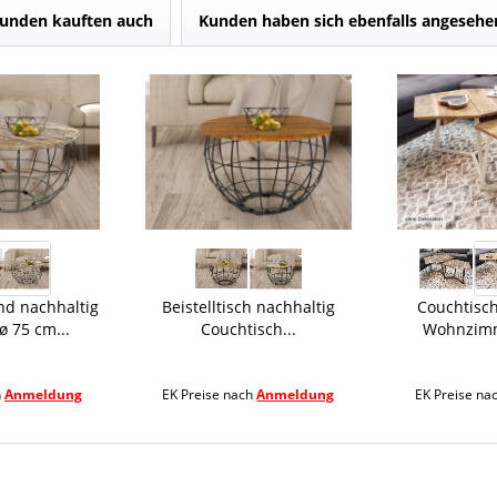
unden kauften auch
Kunden haben sich ebenfalls angesehe
nd nachhaltig
Beistelltisch nachhaltig
Couchtisch
ø 75 cm...
Couchtisch...
Wohnzimme
h
Anmeldung
EK Preise nach
Anmeldung
EK Preise na