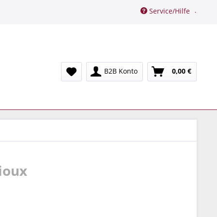
Service/Hilfe
B2B Konto
0,00 €
ioux