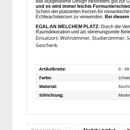
das ausgefallene Design besonders gut zur Gel
und es wird immer leichte Formunterschie
Schein der platzierten Kerzen für romantisch
Echtwachskerzen zu verwenden.
Bei diesem 
EGAL AN WELCHEM PLATZ:
Durch die Verw
Raumdekoration und als stimmungsvolle Beleu
Einsatzort: Wohnzimmer, Studierzimmer, S
Geschenk.
Artikelbreite:
0 - 4
Farbe:
schwar
Material:
Alum
Stilrichtung:
Mode