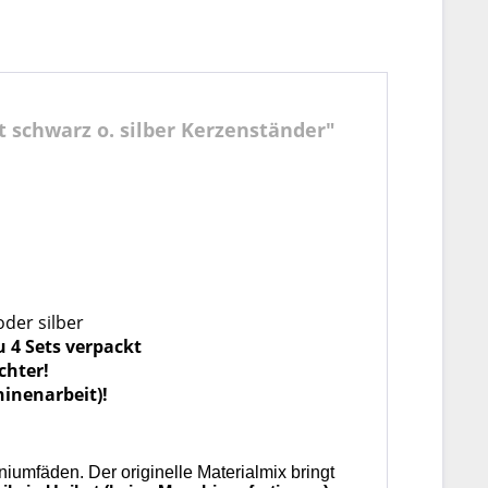
t schwarz o. silber Kerzenständer"
oder silber
 4 Sets verpackt
chter!
hinenarbeit)!
niumfäden. Der originelle Materialmix bringt