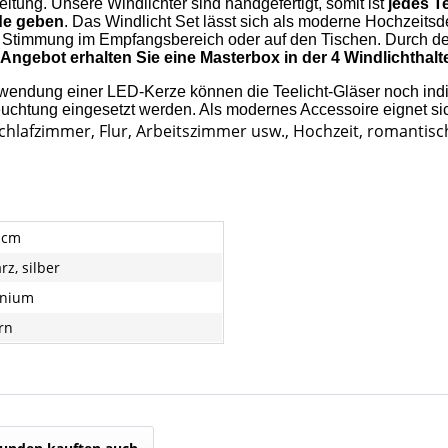
tung. Unsere Windlichter sind handgefertigt, somit ist
jedes T
de geben
. Das Windlicht Set lässt sich als moderne Hochzeits
e Stimmung im Empfangsbereich oder auf den Tischen. Durch de
Angebot erhalten Sie eine Masterbox in der 4 Windlichthalte
endung einer LED-Kerze können die Teelicht-Gläser noch individ
chtung eingesetzt werden. Als modernes Accessoire eignet sich
chlafzimmer, Flur, Arbeitszimmer usw., Hochzeit, romanti
9 cm
z, silber
inium
rn