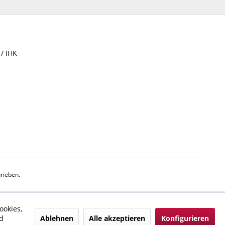
/ IHK-
rieben.
ookies,
Ablehnen
Alle akzeptieren
Konfigurieren
d