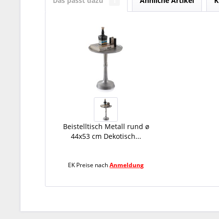
Das passt dazu
1
Ähnliche Artikel
K
Beistelltisch Metall rund ø
44x53 cm Dekotisch...
EK Preise nach
Anmeldung