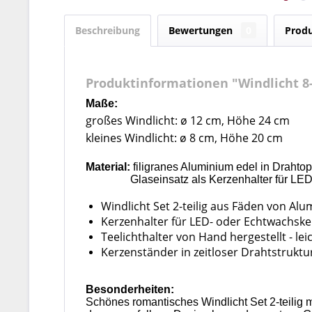
Beschreibung
Bewertungen
0
Produ
Produktinformationen "Windlicht 8-t
Maße:
großes Windlicht: ø 12 cm, Höhe 24 cm
kleines Windlicht: ø 8 cm, Höhe 20 cm
Material:
filigranes Aluminium edel in Drahtopt
Glaseinsatz als Kerzenhalter für LED-Li
Windlicht Set 2-teilig aus Fäden von Al
Kerzenhalter für LED- oder Echtwachske
Teelichthalter von Hand hergestellt - l
Kerzenständer i
n zeitloser Drahtstrukt
Besonderheiten:
Schönes romantisches Windlicht Set 2-teilig m