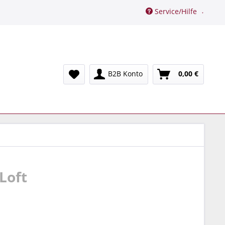
Service/Hilfe
B2B Konto
0,00 €
 Loft