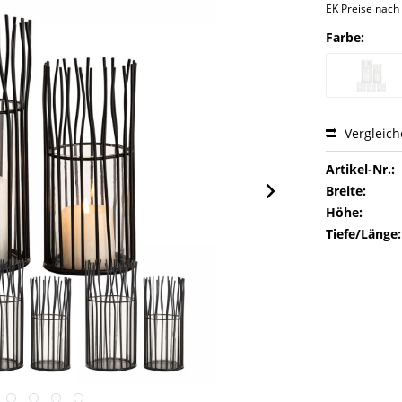
EK Preise nac
Farbe:
Vergleic
Artikel-Nr.:
Breite:
Höhe:
Tiefe/Länge: