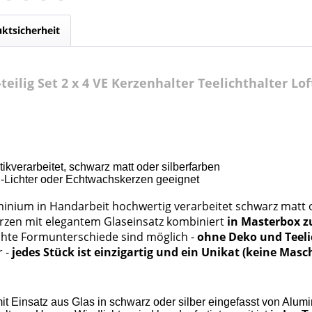
ktsicherheit
eilig Set 2 x 4 VE Kerzenhalter Teelichthalter Lof
ikverarbeitet, schwarz matt oder silberfarben
chter oder Echtwachskerzen geeignet
uminium in Handarbeit hochwertig verarbeitet schwarz matt 
rzen mit elegantem Glaseinsatz kombiniert
in Masterbox zu
eichte Formunterschiede sind möglich
-
ohne Deko und Teeli
ur
-
jedes Stück ist einzigartig und ein Unikat (keine Masc
it Einsatz aus Glas in schwarz oder silber eingefasst von Alumi