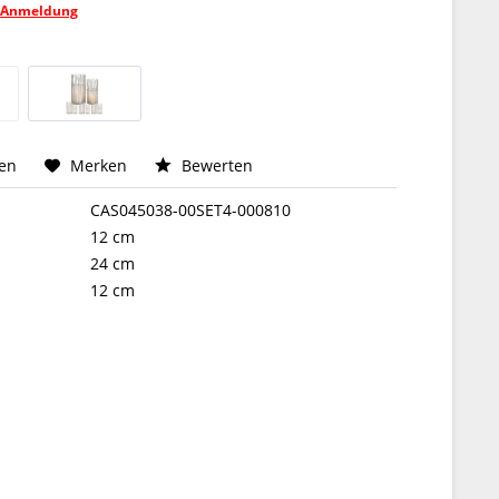
h
Anmeldung
hen
Merken
Bewerten
CAS045038-00SET4-000810
12 cm
24 cm
12 cm