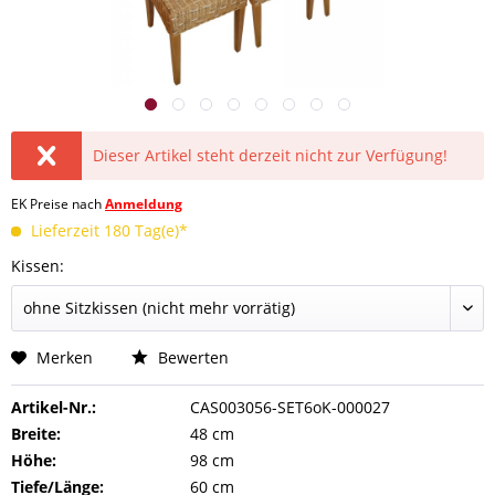
Dieser Artikel steht derzeit nicht zur Verfügung!
EK Preise nach
Anmeldung
Lieferzeit 180 Tag(e)*
Kissen:
Merken
Bewerten
Artikel-Nr.:
CAS003056-SET6oK-000027
Breite:
48 cm
Höhe:
98 cm
Tiefe/Länge:
60 cm