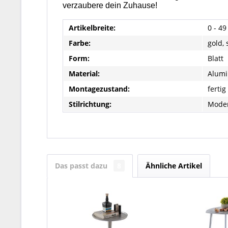
verzaubere dein Zuhause!
Artikelbreite:
0 - 4
Farbe:
gold, 
Form:
Blatt
Material:
Alum
Montagezustand:
fertig
Stilrichtung:
Mode
Das passt dazu
8
Ähnliche Artikel