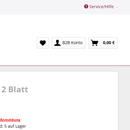
Service/Hilfe
B2B Konto
0,00 €
2 Blatt
h
Anmeldung
: 5 auf Lager