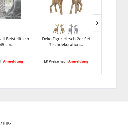
ll Beistelltisch
Deko Figur Hirsch 2er Set
Dekoschale
 45 cm...
Tischdekoration...
Starligh
ch
Anmeldung
EK Preise nach
Anmeldung
EK Preise 
/ IHK-