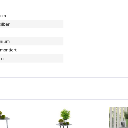
9 cm
silber
inium
 montiert
rn