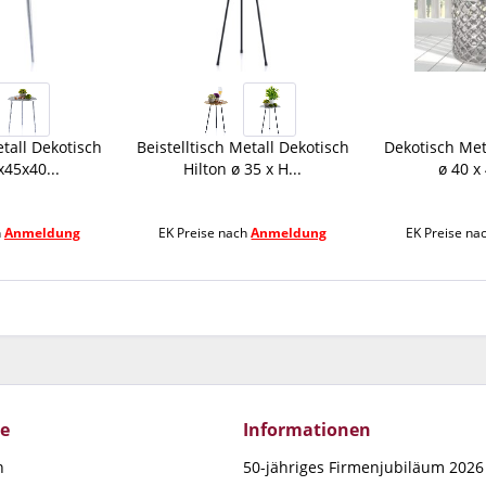
etall Dekotisch
Beistelltisch Metall Dekotisch
Dekotisch Meta
x45x40...
Hilton ø 35 x H...
ø 40 x
h
Anmeldung
EK Preise nach
Anmeldung
EK Preise na
ce
Informationen
n
50-jähriges Firmenjubiläum 2026 